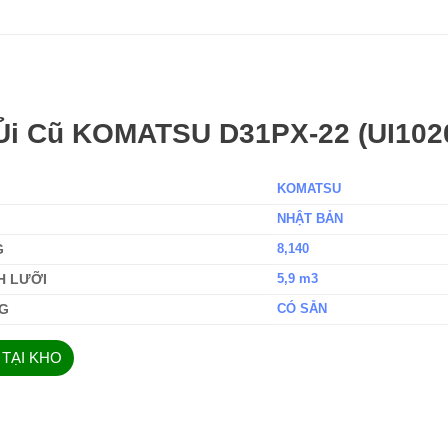
Ủi Cũ KOMATSU D31PX-22 (UI102
KOMATSU
NHẬT BẢN
8,140
G
5,9 m3
H LƯỠI
CÓ SẴN
G
 TẠI KHO