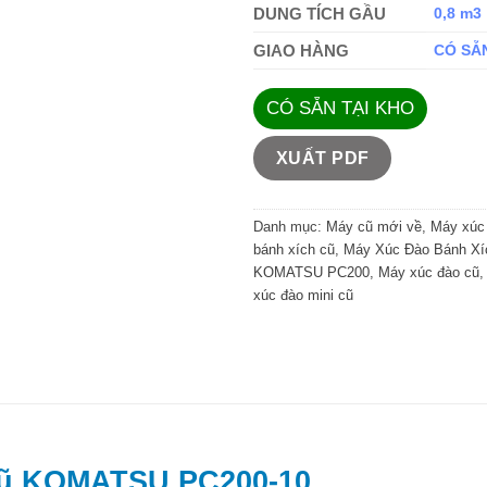
DUNG TÍCH GẦU
0,8 m3
GIAO HÀNG
CÓ SẴ
CÓ SẴN TẠI KHO
XUẤT PDF
Danh mục:
Máy cũ mới về
,
Máy xúc
bánh xích cũ
,
Máy Xúc Đào Bánh Xí
KOMATSU PC200
,
Máy xúc đào cũ
xúc đào mini cũ
Cũ KOMATSU PC200-10