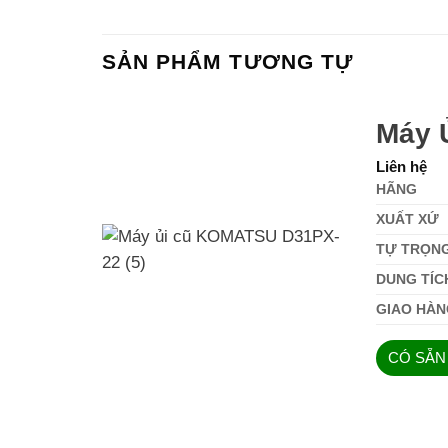
SẢN PHẨM TƯƠNG TỰ
Máy 
Liên hệ
HÃNG
XUẤT XỨ
TỰ TRỌN
DUNG TÍC
GIAO HÀN
CÓ SẴN