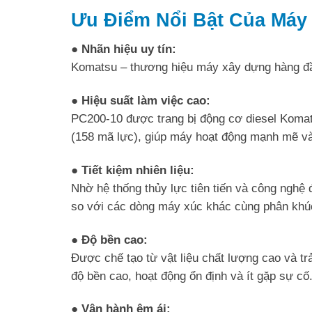
Ưu Điểm Nổi Bật Của Má
● Nhãn hiệu uy tín:
Komatsu – thương hiệu máy xây dựng hàng đầ
● Hiệu suất làm việc cao:
PC200-10 được trang bị động cơ diesel Koma
(158 mã lực), giúp máy hoạt động mạnh mẽ và 
● Tiết kiệm nhiên liệu:
Nhờ hệ thống thủy lực tiên tiến và công nghệ 
so với các dòng máy xúc khác cùng phân khú
● Độ bền cao:
Được chế tạo từ vật liệu chất lượng cao và t
độ bền cao, hoạt động ổn định và ít gặp sự cố
● Vận hành êm ái: