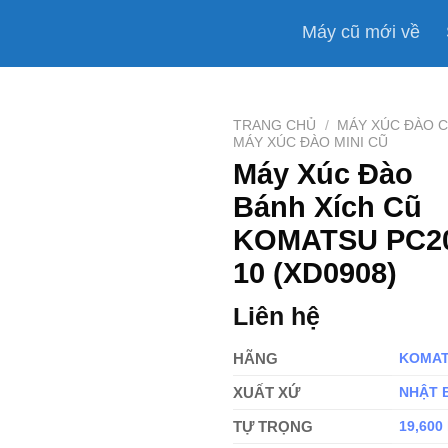
Máy cũ mới về
TRANG CHỦ
/
MÁY XÚC ĐÀO 
MÁY XÚC ĐÀO MINI CŨ
Máy Xúc Đào
Bánh Xích Cũ
KOMATSU PC2
10 (XD0908)
Liên hệ
HÃNG
KOMA
XUẤT XỨ
NHẬT 
TỰ TRỌNG
19,600