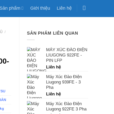
Sản phẩm
Giới thiệu
Liên hệ
CŨ
/
SẢN PHẨM LIÊN QUAN
MÁY XÚC ĐÀO ĐIỆN
LIUGONG 922FE -
00-
PIN LFP
Liên hệ
Máy Xúc Đào Điện
Liugong 939FE - 3
Pha
TSU
Liên hệ
BẢN
Máy Xúc Đào Điện
 kg
Liugong 922FE 3 Pha