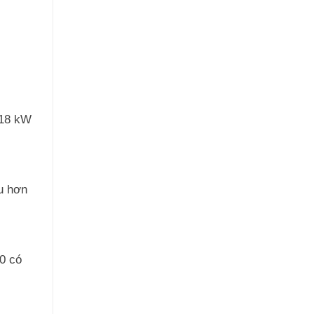
118 kW
ệu hơn
10 có