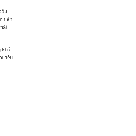
cầu
n tiến
 mái
 khắt
i tiêu